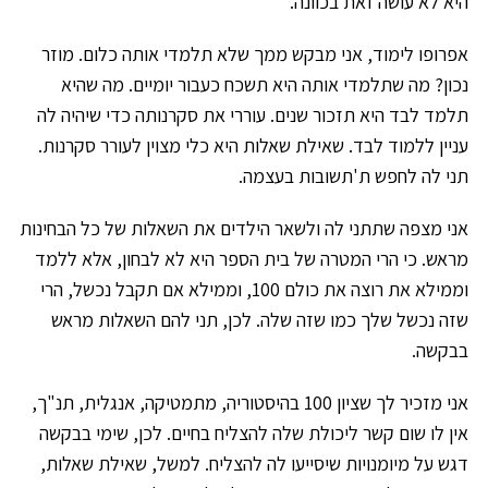
היא לא עושה זאת בכוונה.
אפרופו לימוד, אני מבקש ממך שלא תלמדי אותה כלום. מוזר
נכון? מה שתלמדי אותה היא תשכח כעבור יומיים. מה שהיא
תלמד לבד היא תזכור שנים. עוררי את סקרנותה כדי שיהיה לה
עניין ללמוד לבד. שאילת שאלות היא כלי מצוין לעורר סקרנות.
תני לה לחפש ת'תשובות בעצמה.
אני מצפה שתתני לה ולשאר הילדים את השאלות של כל הבחינות
מראש. כי הרי המטרה של בית הספר היא לא לבחון, אלא ללמד
וממילא את רוצה את כולם 100, וממילא אם תקבל נכשל, הרי
שזה נכשל שלך כמו שזה שלה. לכן, תני להם השאלות מראש
בבקשה.
אני מזכיר לך שציון 100 בהיסטוריה, מתמטיקה, אנגלית, תנ"ך,
אין לו שום קשר ליכולת שלה להצליח בחיים. לכן, שימי בבקשה
דגש על מיומנויות שיסייעו לה להצליח. למשל, שאילת שאלות,