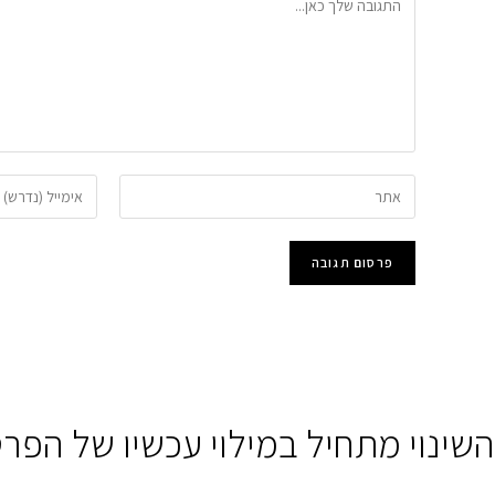
הזן
הזן
את
את
כתובת
כתובת
אתר
דואר
האינטרנט
האלקטרוני
שלך
שלך
(אופציונלי)
כדי
להגיב
השינוי מתחיל במילוי עכשיו של הפרט