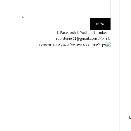
שלח!
Facebook
Youtube
Linkedin
דוא"ל: robisteiner11@gmail.com