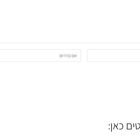
הזן
את
השם
שלך
או
שם
משתמש
כדי
להגיב
ים כאן: